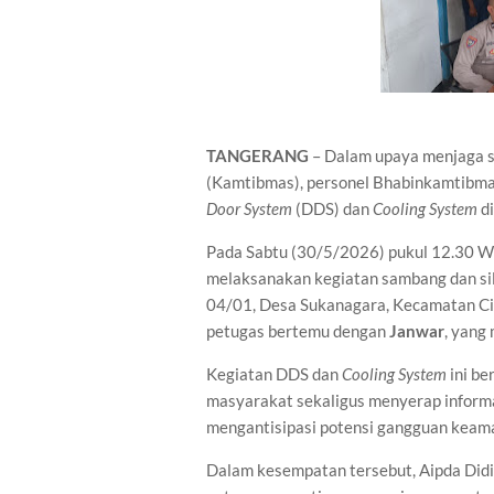
TANGERANG
– Dalam upaya menjaga s
(Kamtibmas), personel Bhabinkamtibma
Door System
(DDS) dan
Cooling System
di
Pada Sabtu (30/5/2026) pukul 12.30 
melaksanakan kegiatan sambang dan si
04/01, Desa Sukanagara, Kecamatan Ci
petugas bertemu dengan
Janwar
, yang
Kegiatan DDS dan
Cooling System
ini be
masyarakat sekaligus menyerap inform
mengantisipasi potensi gangguan keama
Dalam kesempatan tersebut, Aipda Did