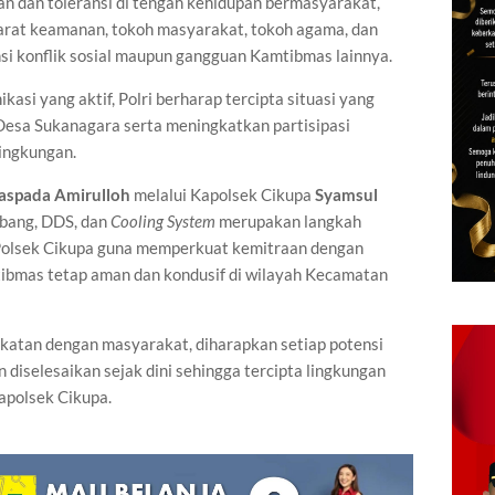
n dan toleransi di tengah kehidupan bermasyarakat,
arat keamanan, tokoh masyarakat, tokoh agama, dan
i konflik sosial maupun gangguan Kamtibmas lainnya.
si yang aktif, Polri berharap tercipta situasi yang
 Desa Sukanagara serta meningkatkan partisipasi
ingkungan.
aspada Amirulloh
melalui Kapolsek Cikupa
Syamsul
bang, DDS, dan
Cooling System
merupakan langkah
n Polsek Cikupa guna memperkuat kemitraan dengan
ibmas tetap aman dan kondusif di wilayah Kecamatan
ekatan dengan masyarakat, diharapkan setiap potensi
diselesaikan sejak dini sehingga tercipta lingkungan
Kapolsek Cikupa.