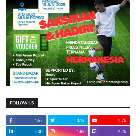
FOLLOW US
1.5k
3.1k
2.7k
500
1.8k
4.2k