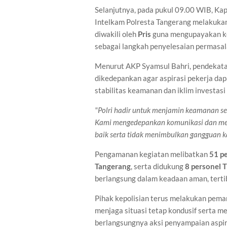
Selanjutnya, pada pukul 09.00 WIB, Kap
Intelkam Polresta Tangerang melakuka
diwakili oleh
Pris
guna mengupayakan ko
sebagai langkah penyelesaian permasala
Menurut AKP Syamsul Bahri, pendekatan
dikedepankan agar aspirasi pekerja da
stabilitas keamanan dan iklim investas
"Polri hadir untuk menjamin keamanan s
Kami mengedepankan komunikasi dan medi
baik serta tidak menimbulkan gangguan 
Pengamanan kegiatan melibatkan
51 p
Tangerang
, serta didukung
8 personel 
berlangsung dalam keadaan aman, terti
Pihak kepolisian terus melakukan peman
menjaga situasi tetap kondusif serta 
berlangsungnya aksi penyampaian aspir