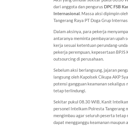
dari anggota dan pengurus
DPC FSB Kam
Internasional
. Massa aksi dipimpin ole
Tangerang Raya PT Doga Grup Internasi
Dalam aksinya, para pekerja menyampai
antaranya meminta pembayaran upah se
kerja sesuai ketentuan perundang-unda
pekerja perempuan, kepesertaan BPJS 
outsourcing di perusahaan.
Sebelum aksi berlangsung, jajaran pen
langsung oleh Kapolsek Cikupa AKP Sy
potensi gangguan keamanan sekaligus
tetap terlindungi.
Sekitar pukul 08.30 WIB, Kanit Intelk
personel Intelkam Polresta Tangerang 
mengimbau agar seluruh peserta tetap 
dapat mengganggu keamanan maupun akt