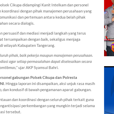
olsek Cikupa didampingi Kanit Intelkam dan personel
n koordinasi dengan pihak manajemen perusahaan yang
munikasi dan pertemuan antara kedua belah pihak
han secara dialogis.
 persuasif dan mediasi menjadi langkah yang terus
pat tersampaikan dengan baik, sekaligus menjaga
i di wilayah Kabupaten Tangerang.
eluruh pihak, baik pekerja maupun manajemen perusahaan.
asi agar setiap permasalahan dapat diselesaikan secara
kamtibmas,"
ujar AKP Syamsul Bahri.
ersonel gabungan Polsek Cikupa dan Polresta
TNI
. Hingga laporan ini disampaikan, aksi unjuk rasa masih
b, dan kondusif di bawah pengamanan aparat gabungan.
tauan dan koordinasi dengan seluruh pihak terkait guna
mengantisipasi perkembangan yang mungkin terjadi selama
asi tersebut.