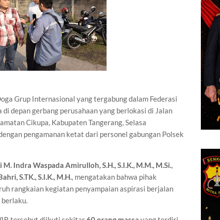
oga Grup Internasional yang tergabung dalam Federasi
a di depan gerbang perusahaan yang berlokasi di Jalan
camatan Cikupa, Kabupaten Tangerang, Selasa
 dengan pengamanan ketat dari personel gabungan Polsek
M. Indra Waspada Amirulloh, S.H., S.I.K., M.M., M.Si.
,
ri, S.TK., S.I.K., M.H.
, mengatakan bahwa pihak
ruh rangkaian kegiatan penyampaian aspirasi berjalan
 berlaku.
IB tersebut diikuti sekitar
60 orang massa
yang terdiri