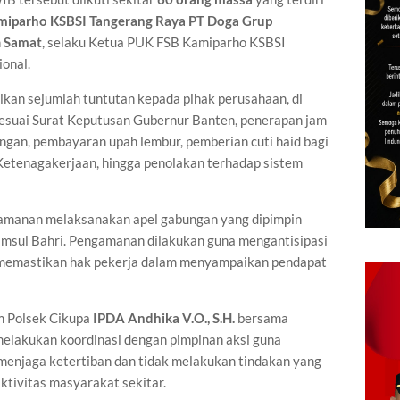
iparho KSBSI Tangerang Raya PT Doga Grup
h
Samat
, selaku Ketua PUK FSB Kamiparho KSBSI
onal.
kan sejumlah tuntutan kepada pihak perusahaan, di
suai Surat Keputusan Gubernur Banten, penerapan jam
ngan, pembayaran upah lembur, pemberian cuti haid bagi
Ketenagakerjaan, hingga penolakan terhadap sistem
gamanan melaksanakan apel gabungan yang dipimpin
amsul Bahri. Pengamanan dilakukan guna mengantisipasi
 memastikan hak pekerja dalam menyampaikan pendapat
am Polsek Cikupa
IPDA Andhika V.O., S.H.
bersama
melakukan koordinasi dengan pimpinan aksi guna
menjaga ketertiban dan tidak melakukan tindakan yang
ivitas masyarakat sekitar.