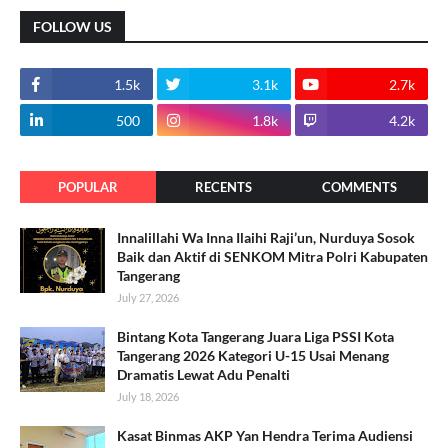
FOLLOW US
1.5k
3.1k
2.7k
500
1.8k
4.2k
POPULAR
RECENTS
COMMENTS
Innalillahi Wa Inna Ilaihi Raji’un, Nurduya Sosok
Baik dan Aktif di SENKOM Mitra Polri Kabupaten
Tangerang
July 27, 2026
Bintang Kota Tangerang Juara Liga PSSI Kota
Tangerang 2026 Kategori U-15 Usai Menang
Dramatis Lewat Adu Penalti
July 18, 2026
Kasat Binmas AKP Yan Hendra Terima Audiensi