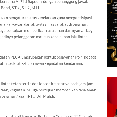
i bersama AIPTU Sapudin, dengan penanggung jawab
hri, S.TK., S.I.K., M.H.
ukan pengaturan arus kendaraan guna mengantisipasi
rja karyawan dan aktivitas masyarakat di pagi hari.
i juga bertujuan memberikan rasa aman dan nyaman bagi
jadinya pelanggaran maupun kecelakaan lalu lintas.
iatan PECAK merupakan bentuk pelayanan Polri kepada
tin pada titik-titik rawan kepadatan kendaraan.
lintas tetap tertib dan lancar, khususnya pada jam-jam
raan, kegiatan ini juga bertujuan memberikan rasa aman
pagi hari," ujar IPTU Udi Muhdi.
i lalu lintas di kawasan Pertigaan Columbus PT Cingluh