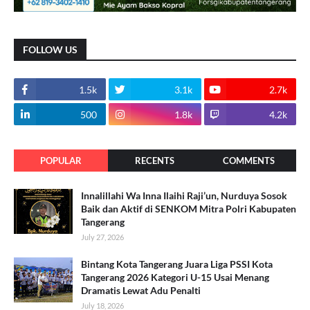
FOLLOW US
1.5k
3.1k
2.7k
500
1.8k
4.2k
POPULAR
RECENTS
COMMENTS
Innalillahi Wa Inna Ilaihi Raji’un, Nurduya Sosok
Baik dan Aktif di SENKOM Mitra Polri Kabupaten
Tangerang
July 27, 2026
Bintang Kota Tangerang Juara Liga PSSI Kota
Tangerang 2026 Kategori U-15 Usai Menang
Dramatis Lewat Adu Penalti
July 18, 2026