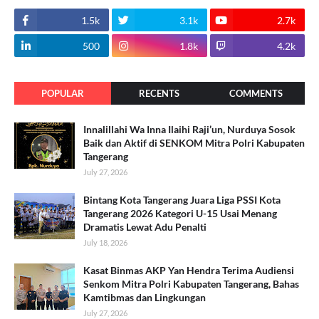
1.5k
3.1k
2.7k
500
1.8k
4.2k
POPULAR
RECENTS
COMMENTS
Innalillahi Wa Inna Ilaihi Raji’un, Nurduya Sosok
Baik dan Aktif di SENKOM Mitra Polri Kabupaten
Tangerang
July 27, 2026
Bintang Kota Tangerang Juara Liga PSSI Kota
Tangerang 2026 Kategori U-15 Usai Menang
Dramatis Lewat Adu Penalti
July 18, 2026
Kasat Binmas AKP Yan Hendra Terima Audiensi
Senkom Mitra Polri Kabupaten Tangerang, Bahas
Kamtibmas dan Lingkungan
July 27, 2026