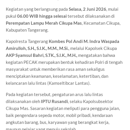
Kegiatan yang berlangsung pada
Selasa, 2 Juni 2026
, mulai
pukul
06.00 WIB hingga selesai
tersebut dilaksanakan di
Perempatan Lampu Merah Cikupa Mas
, Kecamatan Cikupa,
Kabupaten Tangerang.
Kapolresta Tangerang
Kombes Pol Andi M. Indra Waspada
Amirulloh, S.H., S.I.K., M.M., M.Si.
, melalui Kapolsek Cikupa
AKP Syamsul Bahri, S.TK., S.I.K., M.H.,
mengatakan bahwa
kegiatan PECAK merupakan bentuk kehadiran Polri di tengah
masyarakat untuk memberikan rasa aman sekaligus
menciptakan keamanan, keselamatan, ketertiban, dan
kelancaran lalu lintas (Kamseltibcar Lantas).
Pada kegiatan tersebut, pengaturan arus lalu lintas
dilaksanakan oleh
IPTU Rusandi
, selaku Kapolsubsektor
Cikupa Mas. Sasaran kegiatan meliputi para pengguna jalan,
baik pengendara sepeda motor, mobil pribadi, kendaraan
angkutan barang, bus, karyawan yang berangkat kerja,
maupun pelajar yang menuju sekolah.