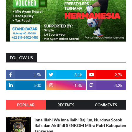
FOLLOW US
1.5k
3.1k
2.7k
500
1.8k
4.2k
POPULAR
RECENTS
COMMENTS
Innalillahi Wa Inna Ilaihi Raji’un, Nurduya Sosok
Baik dan Aktif di SENKOM Mitra Polri Kabupaten
Tangerang