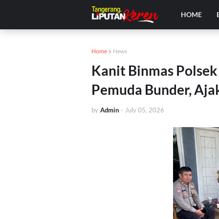
HOME
Home
News
Kanit Binmas Polsek
Pemuda Bunder, Aja
by
Admin
-
July 05, 2026