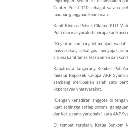
lingkungan. Selain itu, disampaikan p
Center Polisi 110 sebagai sarana p
maupun gangguan keamanan.
Kanit Binmas Polsek Cikupa IPTU Mahd
Polri dan masyarakat merupakan kunci
"Kegiatan sambang ini menjadi wadah 
masyarakat, sekaligus mengajak se
situasi kamtibmas tetap aman dan kondu
Kapolresta Tangerang Kombes Pol. Andi
melalui Kapolsek Cikupa AKP Syamsul 
sambang merupakan salah satu ben
kepercayaan masyarakat.
"Dengan kehadiran anggota di tenga
kuat sehingga setiap potensi ganggua
dan kerja sama yang baik," kata AKP Sy
Di tempat terpisah, Ketua Senkom M