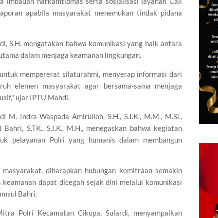
ula imbauan harkamtibmas serta sosialisasi layanan Call
elaporan apabila masyarakat menemukan tindak pidana
i, S.H. mengatakan bahwa komunikasi yang baik antara
 utama dalam menjaga keamanan lingkungan.
untuk mempererat silaturahmi, menyerap informasi dari
luruh elemen masyarakat agar bersama-sama menjaga
sif," ujar IPTU Mahdi.
 M. Indra Waspada Amirulloh, S.H., S.I.K., M.M., M.Si.,
Bahri, S.TK., S.I.K., M.H., menegaskan bahwa kegiatan
tuk pelayanan Polri yang humanis dalam membangun
h masyarakat, diharapkan hubungan kemitraan semakin
n keamanan dapat dicegah sejak dini melalui komunikasi
amsul Bahri.
itra Polri Kecamatan Cikupa, Sulardi, menyampaikan