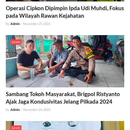
Operasi Cipkon Dipimpin Ipda Udi Muhdi, Fokus
pada Wilayah Rawan Kejahatan
by
Admin
-
November 25, 2024
NEWS
Sambang Tokoh Masyarakat, Brigpol Ristyanto
Ajak Jaga Kondusivitas Jelang Pilkada 2024
by
Admin
-
November 24, 2024
NEWS