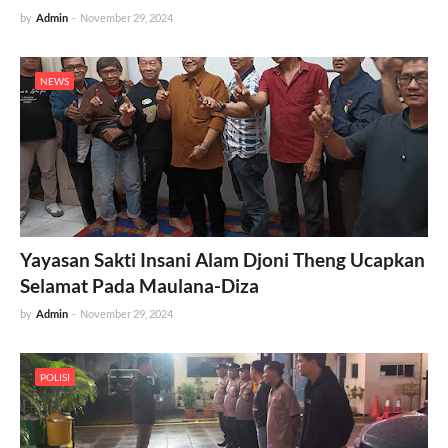
by
Admin
-
November 29, 2024
NEWS
Yayasan Sakti Insani Alam Djoni Theng Ucapkan
Selamat Pada Maulana-Diza
by
Admin
-
November 29, 2024
POLISI