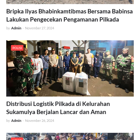
Bripka Ilyas Bhabinkamtibmas Bersama Babinsa
Lakukan Pengecekan Pengamanan Pilkada
by
Admin
-
November 27, 2024
POLISI
Distribusi Logistik Pilkada di Kelurahan
Sukamulya Berjalan Lancar dan Aman
by
Admin
-
November 26, 2024