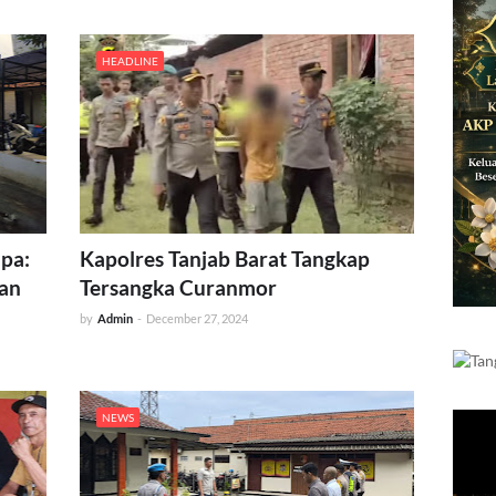
HEADLINE
upa:
Kapolres Tanjab Barat Tangkap
pan
Tersangka Curanmor
by
Admin
-
December 27, 2024
NEWS