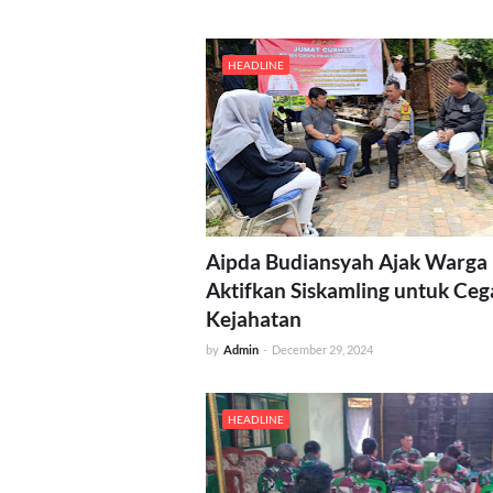
HEADLINE
Aipda Budiansyah Ajak Warga
Aktifkan Siskamling untuk Ceg
Kejahatan
by
Admin
-
December 29, 2024
HEADLINE