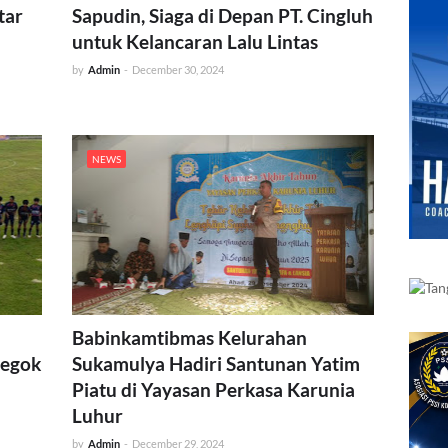
tar
Sapudin, Siaga di Depan PT. Cingluh
untuk Kelancaran Lalu Lintas
by
Admin
-
December 30, 2024
NEWS
Babinkamtibmas Kelurahan
Legok
Sukamulya Hadiri Santunan Yatim
Piatu di Yayasan Perkasa Karunia
Luhur
by
Admin
-
December 29, 2024