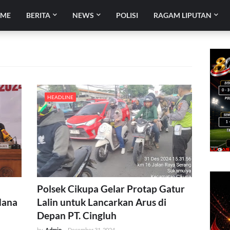
ME
BERITA
NEWS
POLISI
RAGAM LIPUTAN
HEADLINE
Polsek Cikupa Gelar Protap Gatur
dana
Lalin untuk Lancarkan Arus di
Depan PT. Cingluh
by
Admin
-
December 31, 2024