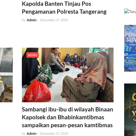
Kapolda Banten Tinjau Pos
Pengamanan Polresta Tangerang
by
Admin
-
December 27, 2024
NEWS
Sambangi ibu-ibu di wilayah Binaan
Kapolsek dan Bhabinkamtibmas
sampaikan pesan-pesan kamtibmas
by
Admin
-
December 27, 2024