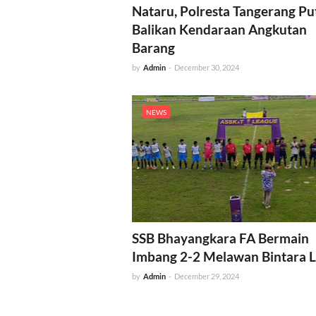
Nataru, Polresta Tangerang Pu
Balikan Kendaraan Angkutan
Barang
by
Admin
-
December 30, 2024
NEWS
SSB Bhayangkara FA Bermain
Imbang 2-2 Melawan Bintara 
by
Admin
-
December 29, 2024