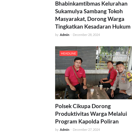
Bhabinkamtibmas Kelurahan
Sukamulya Sambang Tokoh
Masyarakat, Dorong Warga
Tingkatkan Kesadaran Hukum
by
Admin
-
December 28, 2024
HEADLINE
Polsek Cikupa Dorong
Produktivitas Warga Melalui
Program Kapolda Poliran
by
Admin
-
December 27, 2024