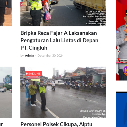
Bripka Reza Fajar A Laksanakan
Pengaturan Lalu Lintas di Depan
PT. Cingluh
by
Admin
-
December 30, 2024
HEADLINE
ur
Personel Polsek Cikupa, Aiptu